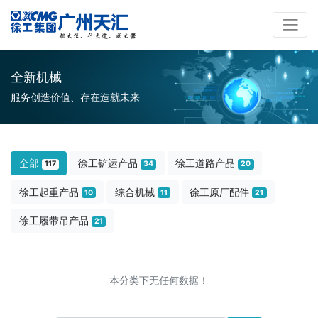
全新机械
服务创造价值、存在造就未来
全部
徐工铲运产品
徐工道路产品
117
34
20
徐工起重产品
综合机械
徐工原厂配件
10
11
21
徐工履带吊产品
21
本分类下无任何数据！