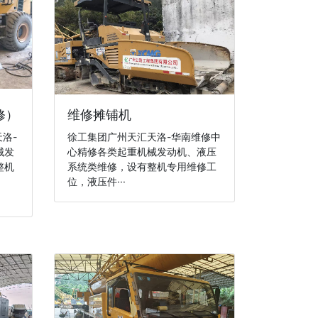
修）
维修摊铺机
洛-
徐工集团广州天汇天洛-华南维修中
械发
心精修各类起重机械发动机、液压
整机
系统类维修，设有整机专用维修工
位，液压件···