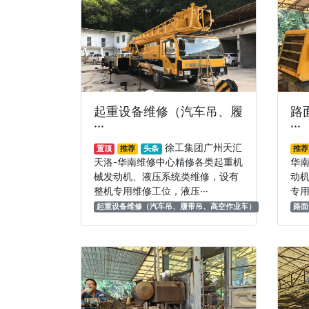
起重设备维修（汽车吊、履
路
···
···
徐工集团广州天汇
置顶
推荐
头条
推荐
天洛-华南维修中心精修各类起重机
华
械发动机、液压系统类维修，设有
动
整机专用维修工位，液压···
专用
起重设备维修（汽车吊、履带吊、高空作业车）
路面