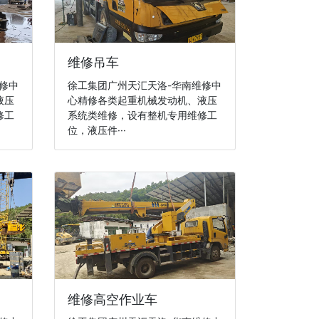
维修吊车
修中
徐工集团广州天汇天洛-华南维修中
液压
心精修各类起重机械发动机、液压
修工
系统类维修，设有整机专用维修工
位，液压件···
维修高空作业车