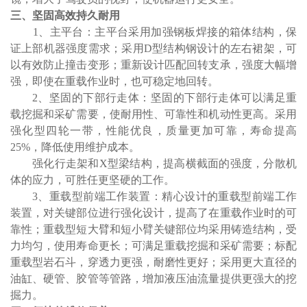
三、坚固高效持久耐用
1、主平台
：
主平台采用加强钢板焊接的箱体结构，保
证上部机器强度需求；采用
D型结构钢设计的左右裙架，可
以有效防止撞击变形；重新设计匹配回转支承，强度大幅增
强，即使在重载作业时，也可稳定地回转。
2、坚固的下部行走体
：
坚固的下部行走体可以满足重
载挖掘和采矿需要，使耐用性、可靠性和机动性更高。采用
强化型四轮一带，性能优良，质量更加可靠，寿命提高
25%，降低使用维护成本。
强化行走架和
X型梁结构，提高横截面的强度，分散机
体的应力，可胜任更坚硬的工作。
3、重载型前端工作装置
：
精心设计的重载型前端工作
装置，对关键部位进行强化设计，提高了在重载作业时的可
靠性；重载型短大臂和短小臂关键部位均采用铸造结构，受
力均匀，使用寿命更长；可满足重载挖掘和采矿需要；标配
重载型岩石斗，穿透力更强，耐磨性更好；采用更大直径的
油缸、硬管、胶管等管路，增加液压油流量提供更强大的挖
掘力。