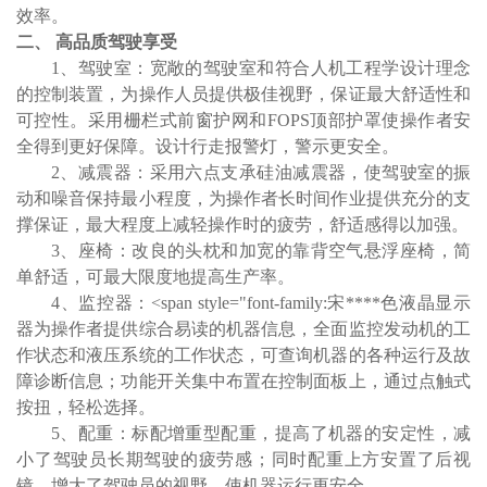
效率。
二、
高品质驾驶享受
1、驾驶室
：
宽敞的驾驶室和符合人机工程学设计理念
的控制装置，为操作人员提供极佳视野，保证最大舒适性和
可控性。采用栅栏式前窗护网和
FOPS顶部护罩使操作者安
全得到更好保障。设计行走报警灯，警示更安全。
2、减震器
：
采用六点支承硅油减震器，使驾驶室的振
动和噪音保持最小程度，为操作者长时间作业提供充分的支
撑保证，最大程度上减轻操作时的疲劳，舒适感得以加强。
3、座椅
：
改良的头枕和加宽的靠背空气悬浮座椅，简
单舒适，可最大限度地提高生产率。
4、监控器
：
<span style="font-family:宋****色液晶显示
器为操作者提供综合易读的机器信息，全面监控发动机的工
作状态和液压系统的工作状态，可查询机器的各种运行及故
障诊断信息；功能开关集中布置在控制面板上，通过点触式
按扭，轻松选择。
5、配重
：
标配增重型配重，提高了机器的安定性，减
小了驾驶员长期驾驶的疲劳感；同时配重上方安置了后视
镜，增大了驾驶员的视野，使机器运行更安全。