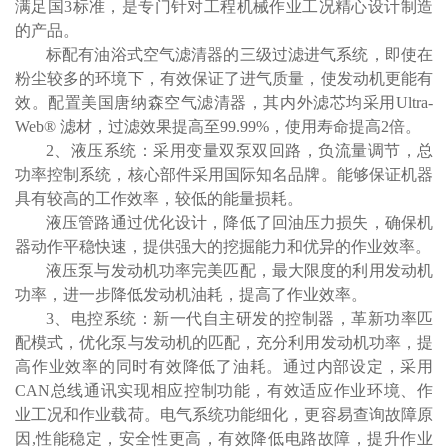
满足
国
3
标准，是专门针对工程机械作业工况精心设计制造
的产品。
标配有油浴式空气滤清器的三级过滤进气系统，即使在
粉尘较多的环境下，有效保证了进气质量，使发动机更能有
效。配置美国唐纳森空气滤清器，其内外滤芯均采用
Ultra-
Web® 滤材，过滤效果提高至99.99%，使用寿命提高2倍。
2、液压系统
：
采用变量双泵双回路，负流量调节，总
功率控制系统，核心部件采用国际知名品牌。能够保证机器
具有较高的工作效率，较低的能量损耗。
液压管路通过优化设计，降低了回油压力损失，确保机
器动作平稳快速，提供强大的挖掘能力和优异的作业效率。
液压泵与发动机功率完美匹配，最大限度的利用发动机
功率，进一步降低发动机油耗，提高了作业效率。
3、电控系统
：
新一代自主研发的控制器，革新功率匹
配模式，优化泵与发动机的匹配，充分利用发动机功率，提
高作业效率的同时有效降低了油耗。通过内部设定，采用
CAN总线通讯实现相应控制功能，有效适应作业环境、作
业工况和作业载荷
。
电气系统功能细化，更容易查询故障原
因
,性能稳定，安全性更高，有效降低电路故障，提升作业