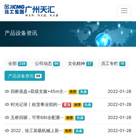
产品设备资讯
全部
公司动态
文化精神
员工专栏
238
96
27
16
产品设备资讯
98
四桥底盘+双级支腿+45m主···
2022-01-28
推荐
头条
时光记录丨租赁事业部的···
2022-01-28
置顶
推荐
头条
五桥四驱，可带68t全配重···
2022-01-28
推荐
头条
2022，徐工装载机械上新···
2022-01-28
推荐
头条