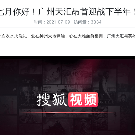
七月你好！广州天汇昂首迎战下半年
时间：2021-07-09 访问量：3834
一次次水火洗礼，爱在神州大地奔涌，心在大难面前相拥，
广州天汇
与英